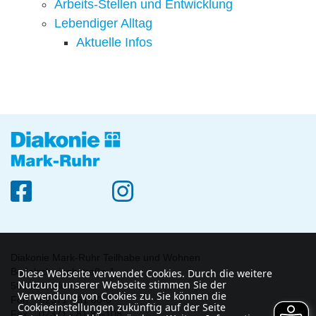
Arbeits-Stellen und Entwicklung
Lebendiger Alltag
Aktuelle Infos
Diakonie Mark-Ruhr Teilhabe und Wohnen
Bodelschwinghstraße 1
Diese Webseite verwendet Cookies. Durch die weitere
Nutzung unserer Webseite stimmen Sie der
58638 Iserlohn
Verwendung von Cookies zu. Sie können die
Fon 02371 - 81 80-0
Cookieeinstellungen zukünftig auf der Seite
Fax 02371 - 81 80-108