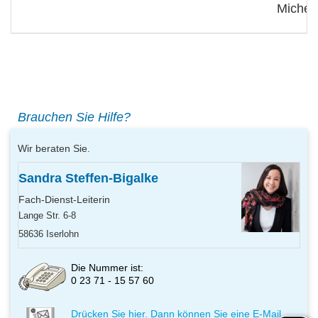
Michell
Brauchen Sie Hilfe?
Wir beraten Sie.
Sandra Steffen-Bigalke
Fach-Dienst-Leiterin
Lange Str. 6-8
58636 Iserlohn
Die Nummer ist:
0 23 71 - 15 57 60
Drücken Sie hier. Dann können Sie eine E-Mail