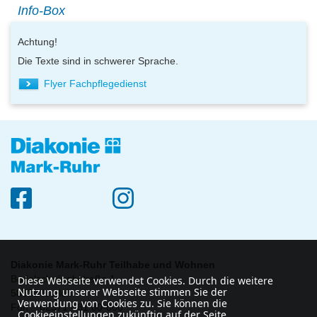
Info-Box
Achtung!
Die Texte sind in schwerer Sprache.
Flyer Fachpflegedienst
Diakonie Mark-Ruhr Teilhabe und Wohnen
Bodelschwinghstraße 1
Diese Webseite verwendet Cookies. Durch die weitere
Nutzung unserer Webseite stimmen Sie der
58638 Iserlohn
Verwendung von Cookies zu. Sie können die
Fon 02371 - 81 80-800
Cookieeinstellungen zukünftig auf der Seite