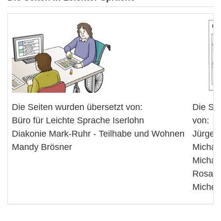
Die Seiten wurden übersetzt von:
Die Se
Büro für Leichte Sprache Iserlohn
von:
Diakonie Mark-Ruhr - Teilhabe und Wohnen
Jürgen 
Mandy Brösner
Michae
Michae
Rosalb
Michell